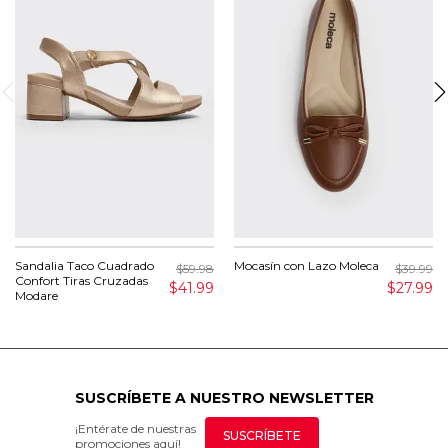
Sandalia Taco Cuadrado
Mocasín con Lazo Moleca
$59.98
$39.99
Confort Tiras Cruzadas
$41.99
$27.99
Modare
SUSCRÍBETE A NUESTRO NEWSLETTER
¡Entérate de nuestras
SUSCRÍBETE
promociones aquí!