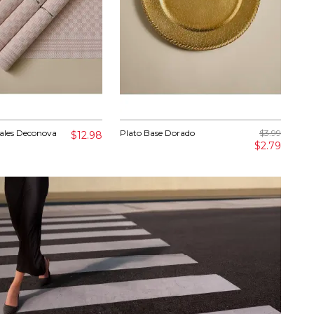
uales Deconova
Plato Base Dorado
$3.99
Por
$12.98
28.
$2.79