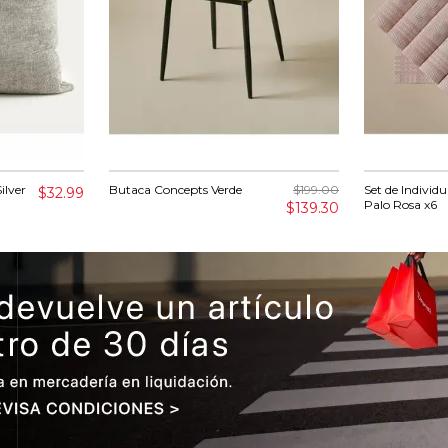
ilver
Butaca Concepts Verde
$199.00
Set de Individ
$32.99
Palo Rosa x6
$139.30