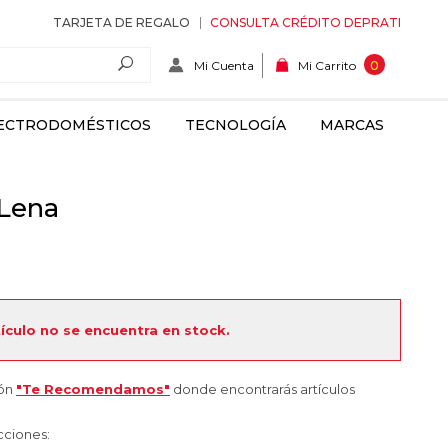
TARJETA DE REGALO
CONSULTA CRÉDITO DEPRATI
Mi Cuenta
0
Mi Carrito
ECTRODOMÉSTICOS
TECNOLOGÍA
MARCAS
 Lena
tículo no se encuentra en stock.
ión
"Te Recomendamos"
donde encontrarás artículos
cciones: