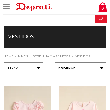
0
VESTIDOS
HOME
NIÑOS
BEBÉ NIÑA 0 A 24 MESES
VESTIDOS
FILTRAR
ORDENAR