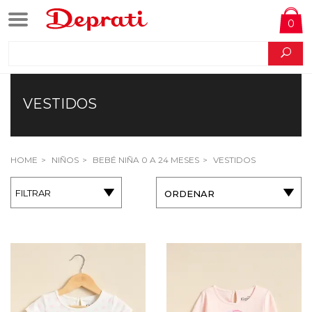
0
VESTIDOS
HOME
NIÑOS
BEBÉ NIÑA 0 A 24 MESES
VESTIDOS
FILTRAR
ORDENAR