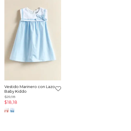
Vestido Marinero con Lazo
Baby Kiddo
$25,98
$18,18