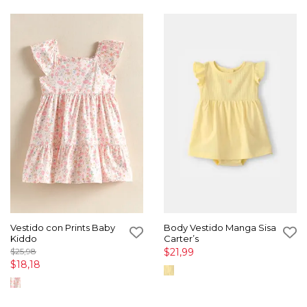
Vestido con Prints Baby
Body Vestido Manga Sisa
Kiddo
Carter’s
$25,98
$21,99
$18,18