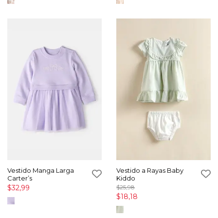
Vestido Manga Larga
Vestido a Rayas Baby
Carter’s
Kiddo
$32,99
$25,98
$18,18