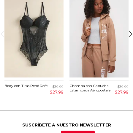
Body con Tiras René Rofé
Chompa con Capucha
$39.99
$39.99
Estampada Aéropostale
$27.99
$27.99
SUSCRÍBETE A NUESTRO NEWSLETTER