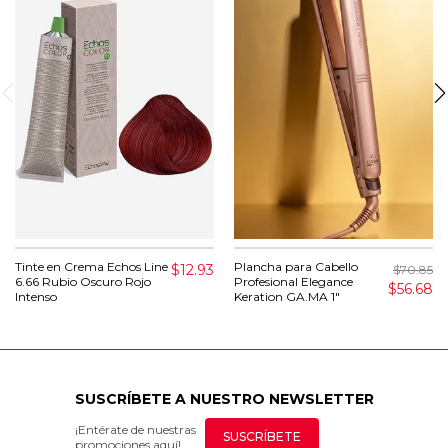
Tinte en Crema Echos Line
Plancha para Cabello
$12.93
$70.85
6.66 Rubio Oscuro Rojo
Profesional Elegance
$56.68
Intenso
Keration GA.MA 1"
SUSCRÍBETE A NUESTRO NEWSLETTER
¡Entérate de nuestras
SUSCRÍBETE
promociones aquí!