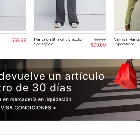
d
Pantalón Straight Unicolor
$56.99
Camisa Manga
$69.99
Springfield
Expressions
$39.89