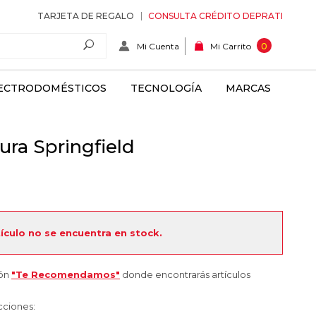
TARJETA DE REGALO
CONSULTA CRÉDITO DEPRATI
Mi Cuenta
0
Mi Carrito
ECTRODOMÉSTICOS
TECNOLOGÍA
MARCAS
ura Springfield
tículo no se encuentra en stock.
ión
"Te Recomendamos"
donde encontrarás artículos
cciones: