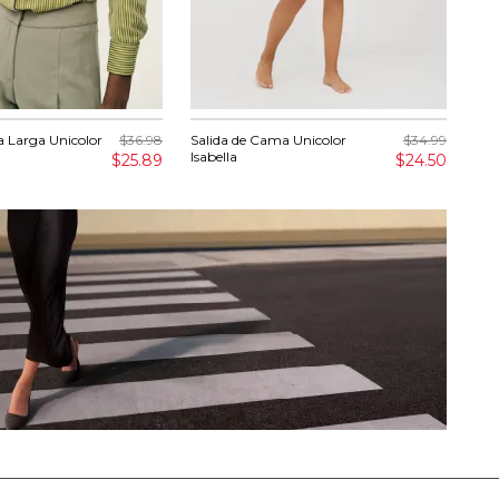
 Larga Unicolor
$36.98
Salida de Cama Unicolor
$34.99
Jea
Isabella
$25.89
$24.50