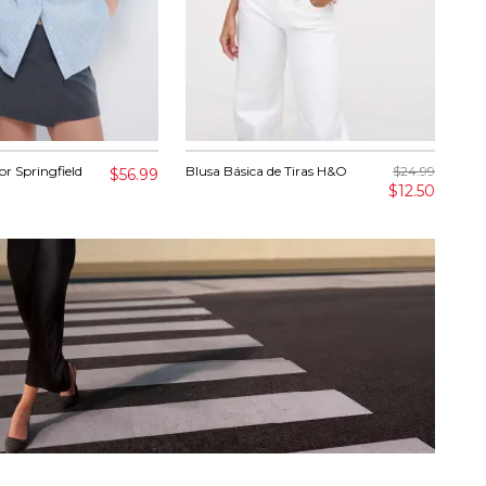
r Springfield
Blusa Básica de Tiras H&O
$24.99
Vest
$56.99
$12.50