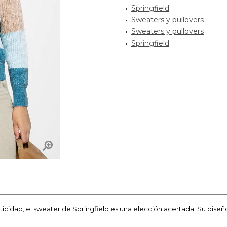
Springfield
Sweaters y pullovers
Sweaters y pullovers
Springfield
cticidad, el sweater de Springfield es una elección acertada. Su diseñ