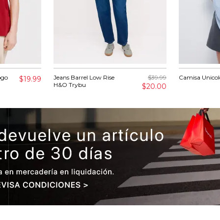
ogo
Jeans Barrel Low Rise
$39.99
Camisa Unicolo
$19.99
H&O Trybu
$20.00