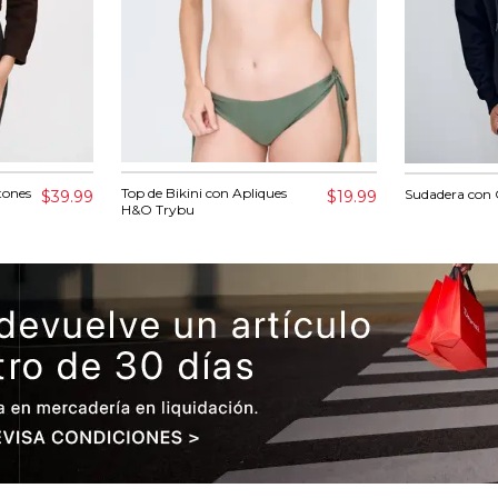
tones
Top de Bikini con Apliques
Sudadera con 
$39.99
$19.99
H&O Trybu