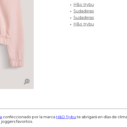
H&o trybu
Sudaderas
Sudaderas
H&o trybu
a
confeccionado por la marca
H&O Trybu
te abrigará en días de cli
joggers favoritos.