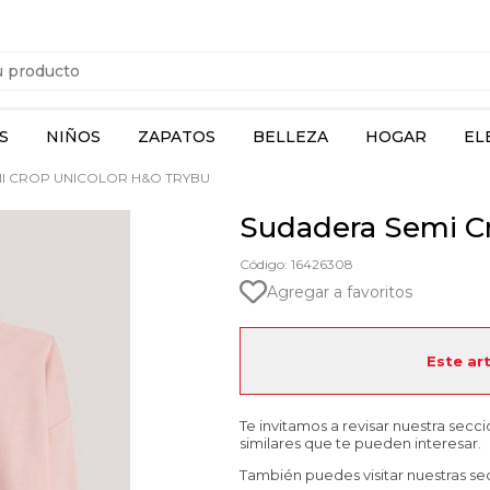
S
NIÑOS
ZAPATOS
BELLEZA
HOGAR
EL
I CROP UNICOLOR H&O TRYBU
Sudadera Semi C
Código: 16426308
Agregar a favoritos
Este ar
Te invitamos a revisar nuestra secc
similares que te pueden interesar.
También puedes visitar nuestras se