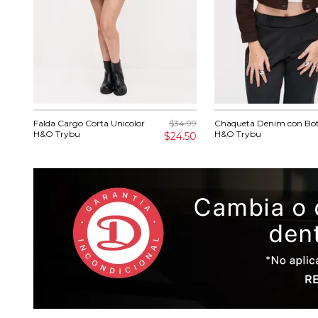
Falda Cargo Corta Unicolor
$34.99
Chaqueta Denim con Bo
H&O Trybu
H&O Trybu
$24.50