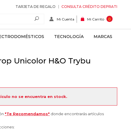
TARJETA DE REGALO
CONSULTA CRÉDITO DEPRATI
Mi Cuenta
0
Mi Carrito
ECTRODOMÉSTICOS
TECNOLOGÍA
MARCAS
rop Unicolor H&O Trybu
tículo no se encuentra en stock.
ión
"Te Recomendamos"
donde encontrarás artículos
cciones: