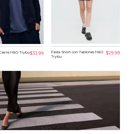
Falda Short con Tablones H&O
Cam
Cierre H&O Trybu
$29.99
$33.99
Trybu