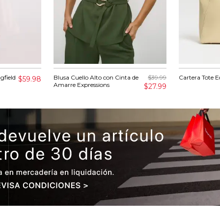
gfield
Blusa Cuello Alto con Cinta de
$39.99
Cartera Tote E
$59.98
Amarre Expressions
$27.99