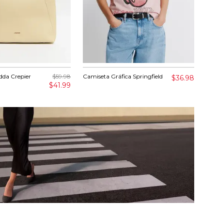
dda Crepier
$59.98
Camiseta Gráfica Springfield
Pan
$36.98
$41.99