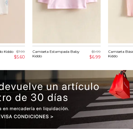
do Kiddo
$7.99
Camiseta Estampada Baby
$9.99
Camiseta Bási
Kiddo
Kiddo
$5.60
$6.99