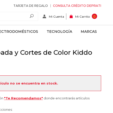
TARJETA DE REGALO
CONSULTA CRÉDITO DEPRATI
Mi Cuenta
0
Mi Carrito
ECTRODOMÉSTICOS
TECNOLOGÍA
MARCAS
da y Cortes de Color Kiddo
tículo no se encuentra en stock.
ión
"Te Recomendamos"
donde encontrarás artículos
cciones: