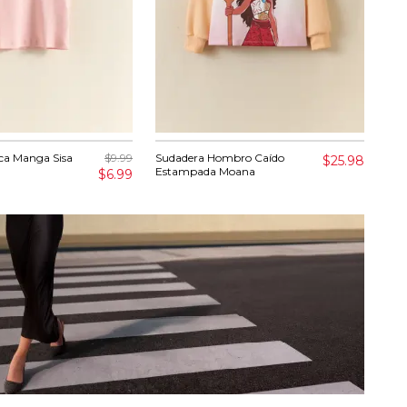
ca Manga Sisa
$9.99
Sudadera Hombro Caído
Cam
$25.98
Estampada Moana
Kid
$6.99