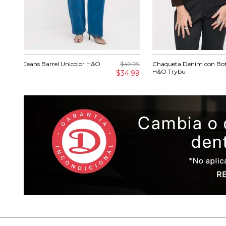
Jeans Barrel Unicolor H&O
$49.99
Chaqueta Denim con Bo
H&O Trybu
$34.99