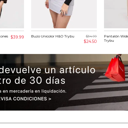
tones
Buzo Unicolor H&O Trybu
$34.99
Pantalón Wide
$39.99
Trybu
$24.50