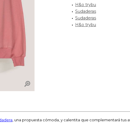
H&o trybu
Sudaderas
Sudaderas
H&o trybu
dadera
, una propuesta cómoda, y calentita que complementará tus at