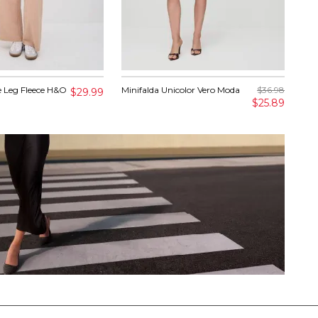
 Leg Fleece H&O
Minifalda Unicolor Vero Moda
$36.98
Pan
$29.99
$25.89