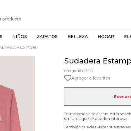
S
NIÑOS
ZAPATOS
BELLEZA
HOGAR
EL
AMPADA H&O TRYBU
Sudadera Estam
Código: 16426277
Agregar a favoritos
Este ar
Te invitamos a revisar nuestra secc
similares que te pueden interesar.
También puedes visitar nuestras se