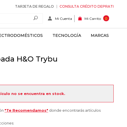
TARJETA DE REGALO
CONSULTA CRÉDITO DEPRATI
Mi Cuenta
0
Mi Carrito
ECTRODOMÉSTICOS
TECNOLOGÍA
MARCAS
pada H&O Trybu
tículo no se encuentra en stock.
ión
"Te Recomendamos"
donde encontrarás artículos
cciones: