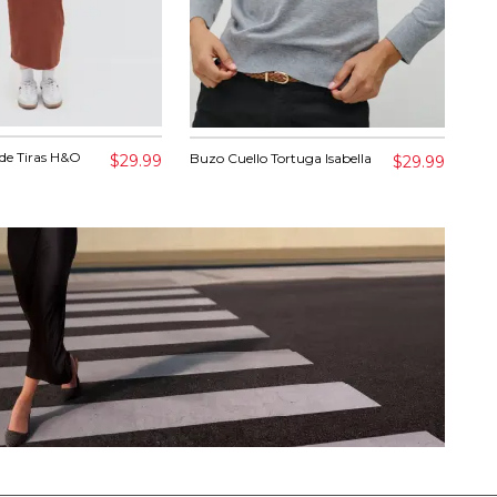
 de Tiras H&O
Ves
Buzo Cuello Tortuga Isabella
$29.99
$29.99
Try