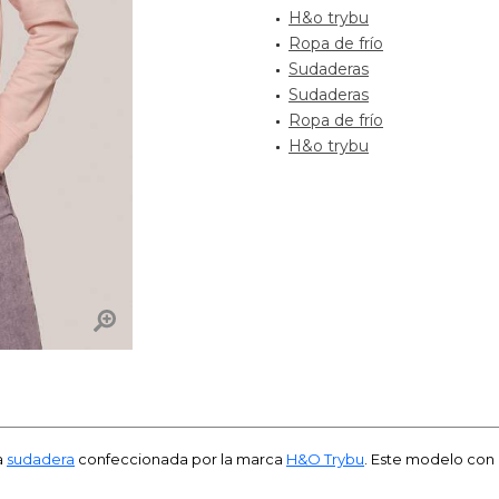
H&o trybu
Ropa de frío
Sudaderas
Sudaderas
Ropa de frío
H&o trybu
a
sudadera
confeccionada por la marca
H&O Trybu
. Este modelo con