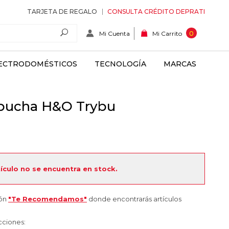
TARJETA DE REGALO
CONSULTA CRÉDITO DEPRATI
Mi Cuenta
0
Mi Carrito
ECTRODOMÉSTICOS
TECNOLOGÍA
MARCAS
pucha H&O Trybu
tículo no se encuentra en stock.
ión
"Te Recomendamos"
donde encontrarás artículos
cciones: