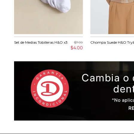
Set de Medias Tobilleras H&O x3
$7.99
Chompa Suede H&O Try
$4.00