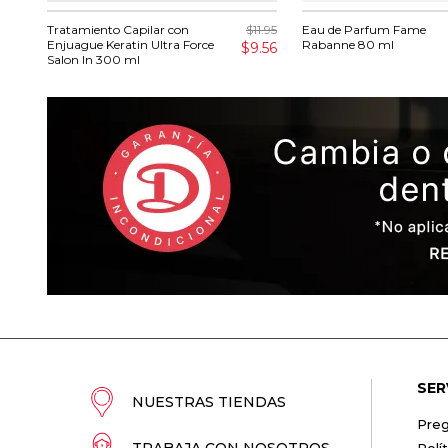
Tratamiento Capilar con
$11.95
Eau de Parfum Fame
Enjuague Keratin Ultra Force
Rabanne 80 ml
$9.56
Salon In 300 ml
SER
NUESTRAS TIENDAS
Preg