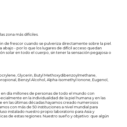
as zona más difíciles.
ón de frescor cuando se pulveriza directamente sobre la piel.
a abajo - por lo que los lugares de difícil acceso quedan
ón solar en todo el cuerpo, sin tener la sensación pegajosa o
tocrylene, Glycerin, Butyl Methoxydibenzoylmethane,
propional, Benzyl Alcohol, Alpha-Isomethyl Ionone, Eugenol,
y en día millones de personas de todo el mundo con
pecialmente en la individualidad de la piel humana y en las
que en las últimas décadas hayamos creado numerosos
amos con más de 50 instituciones a nivel mundial para
so instalado nuestro propio laboratorio para Asia y
picas de estas regiones. Nuestro sueño y objetivo: que algún