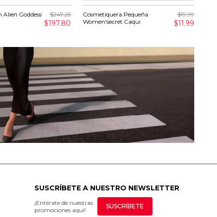
 Alien Goddess
$247.25
Cosmetiquera Pequeña
$19.99
Eau
Women'secret Caqui
Alk
$197.80
$11.99
SUSCRÍBETE A NUESTRO NEWSLETTER
¡Entérate de nuestras
SUSCRÍBETE
promociones aquí!