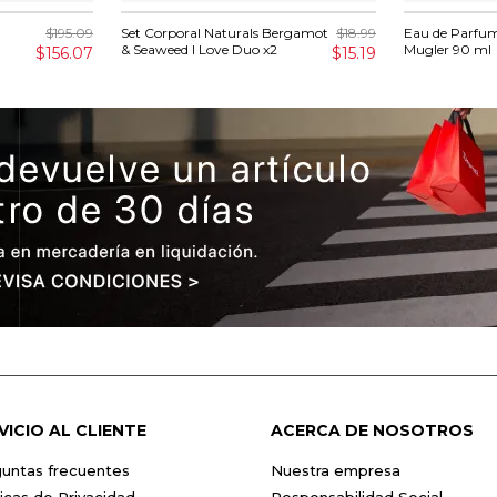
$195.09
Set Corporal Naturals Bergamot
$18.99
Eau de Parfum
& Seaweed I Love Duo x2
Mugler 90 ml
$156.07
$15.19
VICIO AL CLIENTE
ACERCA DE NOSOTROS
untas frecuentes
Nuestra empresa