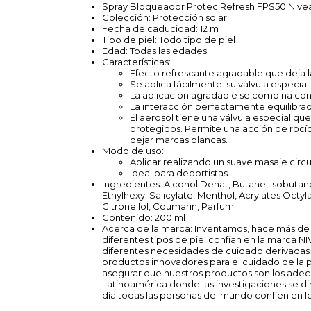
Spray Bloqueador Protec Refresh FPS50 Nive
Colección: Protección solar
Fecha de caducidad: 12 m
Tipo de piel: Todo tipo de piel
Edad: Todas las edades
Características:
Efecto refrescante agradable que deja l
Se aplica fácilmente: su válvula especia
La aplicación agradable se combina con
La interacción perfectamente equilibrad
El aerosol tiene una válvula especial que
protegidos. Permite una acción de rocío 
dejar marcas blancas.
Modo de uso:
Aplicar realizando un suave masaje circu
Ideal para deportistas.
Ingredientes: Alcohol Denat, Butane, Isobuta
Ethylhexyl Salicylate, Menthol, Acrylates Oct
Citronellol, Coumarin, Parfum
Contenido: 200 ml
Acerca de la marca: Inventamos, hace más de 
diferentes tipos de piel confían en la marca NI
diferentes necesidades de cuidado derivadas 
productos innovadores para el cuidado de la p
asegurar que nuestros productos son los adecu
Latinoamérica donde las investigaciones se dir
día todas las personas del mundo confíen en lo