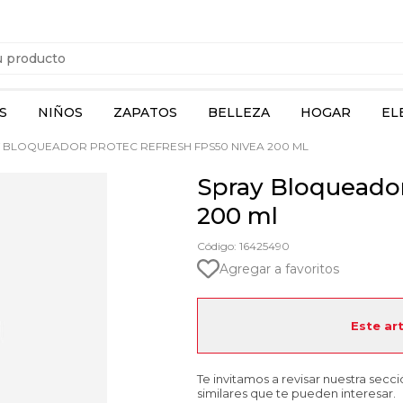
S
NIÑOS
ZAPATOS
BELLEZA
HOGAR
EL
 BLOQUEADOR PROTEC REFRESH FPS50 NIVEA 200 ML
Spray Bloqueador
200 ml
Código: 16425490
Agregar a favoritos
Este ar
Te invitamos a revisar nuestra secc
similares que te pueden interesar.