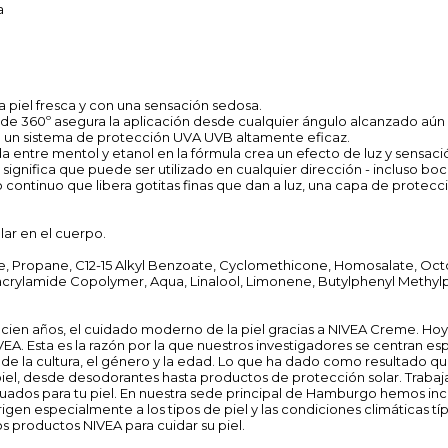
a
a piel fresca y con una sensación sedosa.
l de 360º asegura la aplicación desde cualquier ángulo alcanzado aún l
 un sistema de protección UVA UVB altamente eficaz.
a entre mentol y etanol en la fórmula crea un efecto de luz y sensaci
 significa que puede ser utilizado en cualquier dirección - incluso boc
continuo que libera gotitas finas que dan a luz, una capa de protecci
lar en el cuerpo.
ne, Propane, C12-15 Alkyl Benzoate, Cyclomethicone, Homosalate, Oc
ylacrylamide Copolymer, Aqua, Linalool, Limonene, Butylphenyl Methyl
cien años, el cuidado moderno de la piel gracias a NIVEA Creme. Ho
VEA. Esta es la razón por la que nuestros investigadores se centran es
de la cultura, el género y la edad. Lo que ha dado como resultado 
iel, desde desodorantes hasta productos de protección solar. Trabaj
ados para tu piel. En nuestra sede principal de Hamburgo hemos inclu
igen especialmente a los tipos de piel y las condiciones climáticas tí
s productos NIVEA para cuidar su piel.