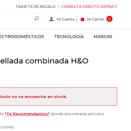
TARJETA DE REGALO
CONSULTA CRÉDITO DEPRATI
Mi Cuenta
0
Mi Carrito
ECTRODOMÉSTICOS
TECNOLOGÍA
MARCAS
pellada combinada H&O
tículo no se encuentra en stock.
ión
"Te Recomendamos"
donde encontrarás artículos
cciones: