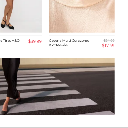
de Tiras H&O
Cadena Multi Corazones
$24.99
Set
$39.99
AVEMARÍA
$17.49