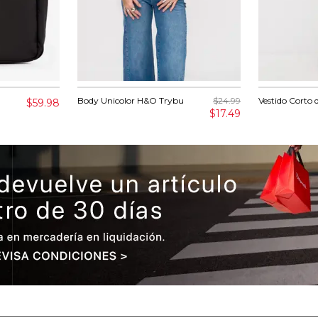
Body Unicolor H&O Trybu
$24.99
Vestido Corto 
$59.98
$17.49