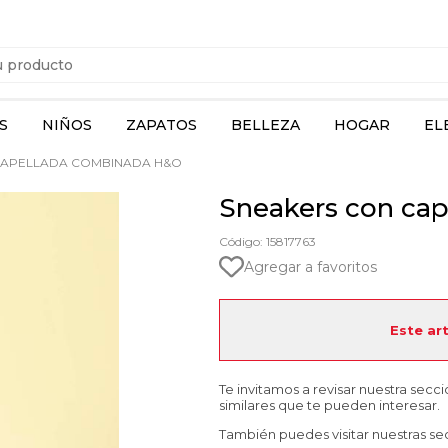
S
NIÑOS
ZAPATOS
BELLEZA
HOGAR
EL
CAPELLADA COMBINADA H&O
Sneakers con ca
Código: 15817763
Agregar a favoritos
Este ar
Te invitamos a revisar nuestra secc
similares que te pueden interesar.
También puedes visitar nuestras se