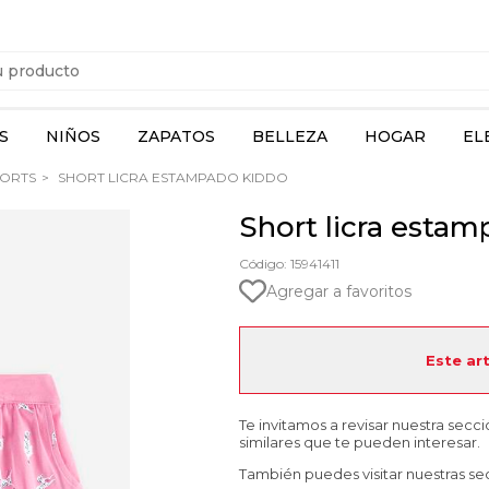
S
NIÑOS
ZAPATOS
BELLEZA
HOGAR
EL
ORTS
SHORT LICRA ESTAMPADO KIDDO
Short licra esta
Código: 15941411
Agregar a favoritos
Este ar
Te invitamos a revisar nuestra secc
similares que te pueden interesar.
También puedes visitar nuestras se