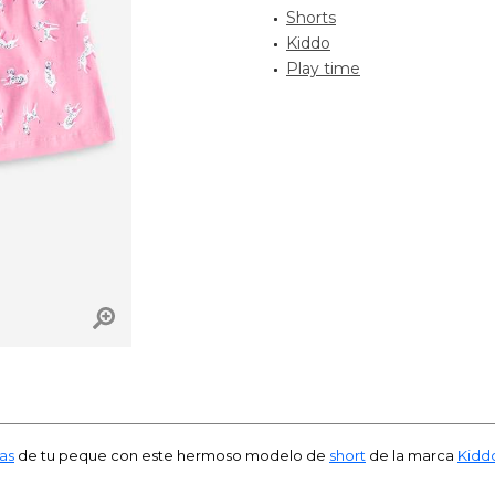
Shorts
Kiddo
Play time
as
de tu peque con este hermoso modelo de
short
de la marca
Kidd