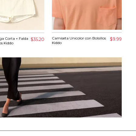
Camiseta Unicolor con Bolsillos
Cam
ga Corta + Falda
$9.99
$35.20
Kiddo
os Kiddo