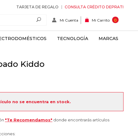
TARJETA DE REGALO
CONSULTA CRÉDITO DEPRATI
Mi Cuenta
0
Mi Carrito
ECTRODOMÉSTICOS
TECNOLOGÍA
MARCAS
mpado Kiddo
tículo no se encuentra en stock.
ión
"Te Recomendamos"
donde encontrarás artículos
cciones: