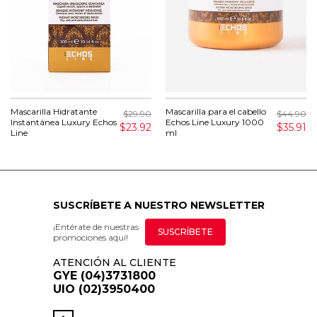
Mascarilla Hidratante
Mascarilla para el cabello
$29.90
$44.90
Instantánea Luxury Echos
Echos Line Luxury 1000
$23.92
$35.91
Line
ml
SUSCRÍBETE A NUESTRO NEWSLETTER
¡Entérate de nuestras
SUSCRÍBETE
promociones aquí!
ATENCIÓN AL CLIENTE
GYE (04)3731800
UIO (02)3950400