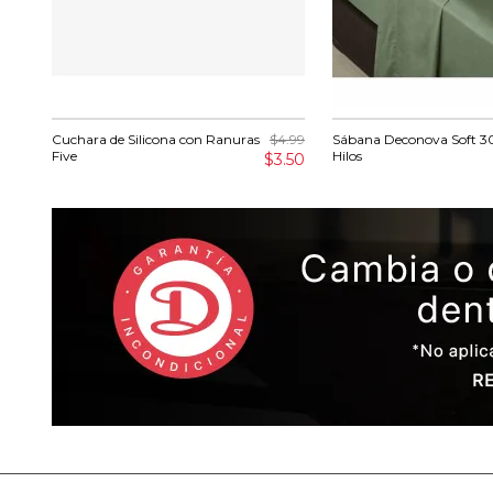
Cuchara de Silicona con Ranuras
$4.99
Sábana Deconova Soft 3
Five
Hilos
$3.50