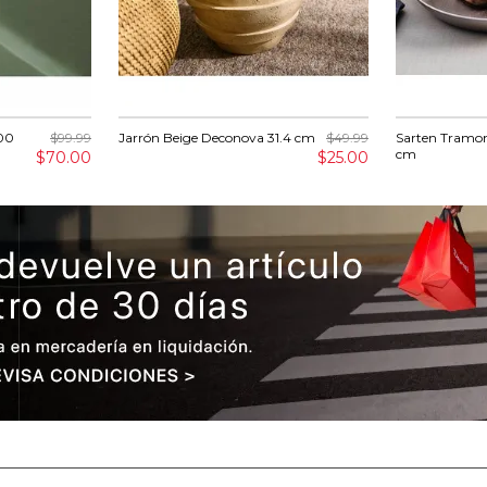
00
$99.99
Jarrón Beige Deconova 31.4 cm
$49.99
Sarten Tramon
cm
$70.00
$25.00