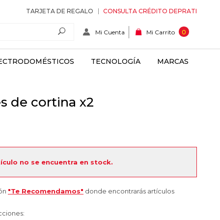
TARJETA DE REGALO
CONSULTA CRÉDITO DEPRATI
Mi Cuenta
0
Mi Carrito
ECTRODOMÉSTICOS
TECNOLOGÍA
MARCAS
s de cortina x2
tículo no se encuentra en stock.
ión
"Te Recomendamos"
donde encontrarás artículos
cciones: