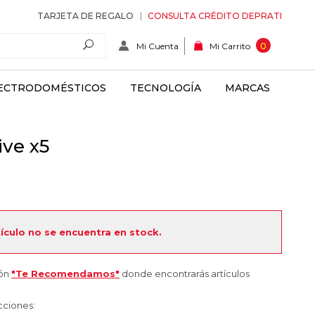
TARJETA DE REGALO
CONSULTA CRÉDITO DEPRATI
Mi Cuenta
0
Mi Carrito
ECTRODOMÉSTICOS
TECNOLOGÍA
MARCAS
ive x5
tículo no se encuentra en stock.
ión
"Te Recomendamos"
donde encontrarás artículos
cciones: