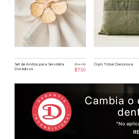
Set de Anillos para Servilleta
$14.98
Cojín Tribal Deconova
Dorado x4
$7.50