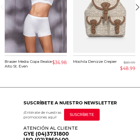
Brasier Media Copa Realce
Mochila Denizze Crepier
$36.98
$69.99
Alto St. Even
$48.99
SUSCRÍBETE A NUESTRO NEWSLETTER
¡Entérate de nuestras
SUSCRÍBETE
promociones aquí!
ATENCIÓN AL CLIENTE
GYE (04)3731800
UIO (02)3950400