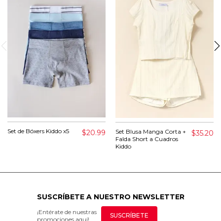
Set de Bóxers Kiddo x5
Set Blusa Manga Corta +
$20.99
$35.20
Falda Short a Cuadros
Kiddo
SUSCRÍBETE A NUESTRO NEWSLETTER
¡Entérate de nuestras
SUSCRÍBETE
promociones aquí!