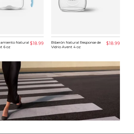
namiento Natural
Biberón Natural Response de
Alm
$18.99
$18.99
t 6 oz
Vidrio Avent 4 oz
Mrs