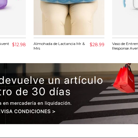
Avent
Almohada de Lactancia Mr &
Vaso de Entre
$12.98
$28.99
Mrs
Response Aven