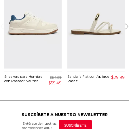
Sneakers para Hombre
Sandalia Flat con Aplique
$29.99
$84.98
con Pasador Nautica
Pasalti
$59.49
SUSCRÍBETE A NUESTRO NEWSLETTER
¡Entérate de nuestras
SUSCRÍBETE
promociones aquí!