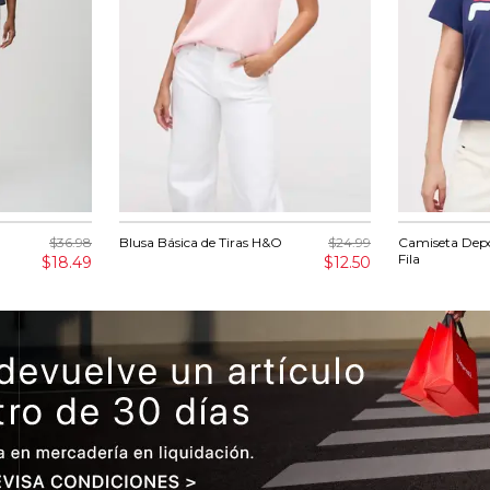
$36.98
Blusa Básica de Tiras H&O
$24.99
Camiseta Depo
Fila
$18.49
$12.50