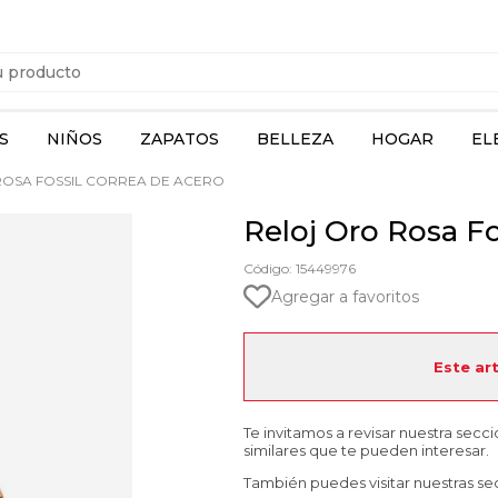
S
NIÑOS
ZAPATOS
BELLEZA
HOGAR
EL
OSA FOSSIL CORREA DE ACERO
Reloj Oro Rosa Fo
Código: 15449976
Agregar a favoritos
Este ar
Te invitamos a revisar nuestra secc
similares que te pueden interesar.
También puedes visitar nuestras se