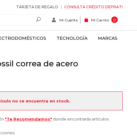
TARJETA DE REGALO
CONSULTA CRÉDITO DEPRATI
Mi Cuenta
0
Mi Carrito
ECTRODOMÉSTICOS
TECNOLOGÍA
MARCAS
ssil correa de acero
tículo no se encuentra en stock.
ión
"Te Recomendamos"
donde encontrarás artículos
cciones: