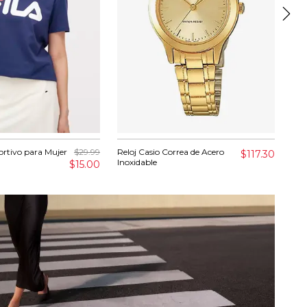
rtivo para Mujer
$29.99
Reloj Casio Correa de Acero
Cha
$117.30
Inoxidable
$15.00