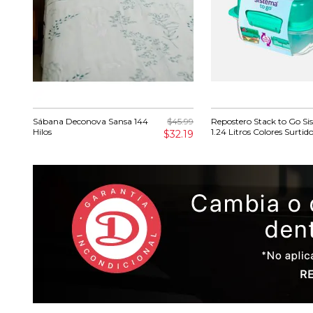
Sábana Deconova Sansa 144
$45.99
Repostero Stack to Go S
Hilos
1.24 Litros Colores Surtid
$32.19