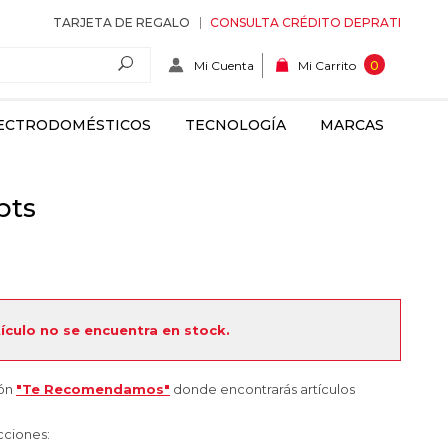
TARJETA DE REGALO
CONSULTA CRÉDITO DEPRATI
Mi Cuenta
0
Mi Carrito
ECTRODOMÉSTICOS
TECNOLOGÍA
MARCAS
pts
tículo no se encuentra en stock.
ión
"Te Recomendamos"
donde encontrarás artículos
cciones: