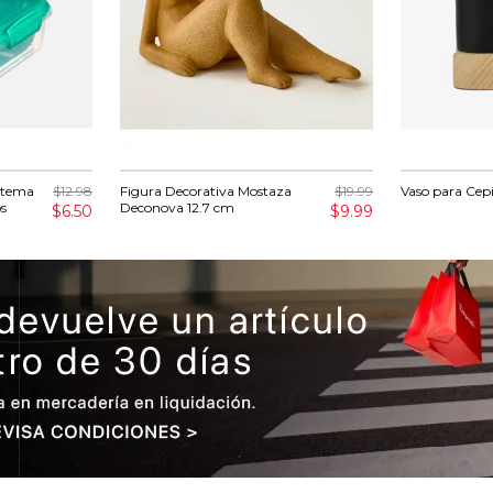
istema
$12.98
Figura Decorativa Mostaza
$19.99
Vaso para Cepi
os
Deconova 12.7 cm
$6.50
$9.99