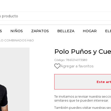
S
NIÑOS
ZAPATOS
BELLEZA
HOGAR
EL
LO COMBINADOS H&O
Polo Puños y Cu
Código: 7861214973589
Agregar a favoritos
Este ar
Te invitamos a revisar nuestra secc
similares que te pueden interesar.
También puedes visitar nuestras se