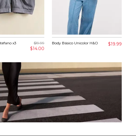
Stefano x3
$19.99
Body Básico Unicolor H&O
Cam
$19.99
$14.00