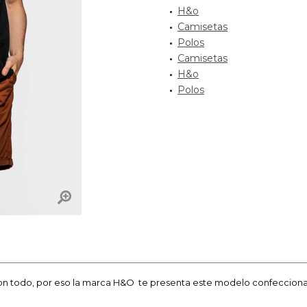
H&o
Camisetas
Polos
Camisetas
H&o
Polos
on todo, por eso la marca H&O te presenta este modelo confeccionado 