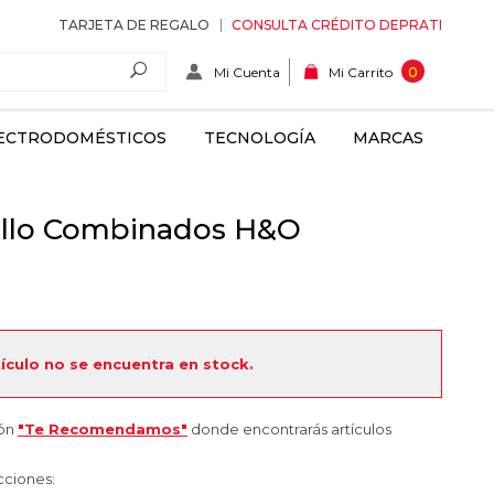
TARJETA DE REGALO
CONSULTA CRÉDITO DEPRATI
Mi Cuenta
0
Mi Carrito
ECTRODOMÉSTICOS
TECNOLOGÍA
MARCAS
ello Combinados H&O
tículo no se encuentra en stock.
ión
"Te Recomendamos"
donde encontrarás artículos
cciones: