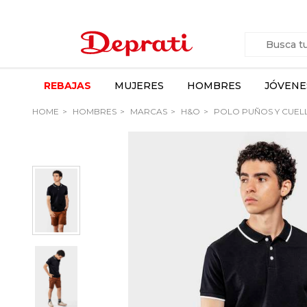
REBAJAS
MUJERES
HOMBRES
JÓVENE
HOME
HOMBRES
MARCAS
H&O
POLO PUÑOS Y CUEL