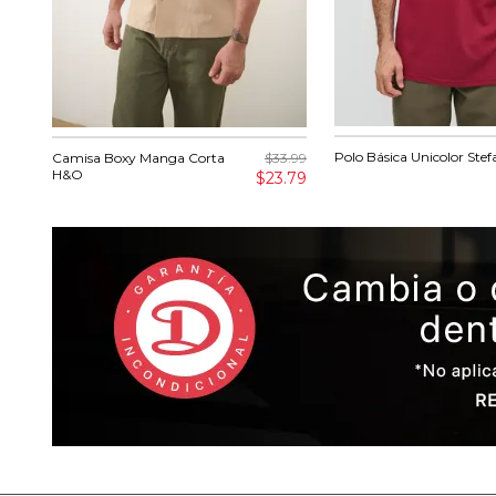
Polo Básica Unicolor Ste
Camisa Boxy Manga Corta
$33.99
H&O
$23.79