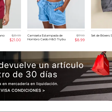
fano
$29.99
Camiseta Estampada de
$17.99
Set de Bóxers 
Hombro Caído H&O Trybu
$21.00
$8.99