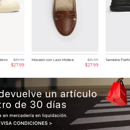
elcro
$39.99
Mocasín con Lazo Moleca
$39.99
Sandalia Flat
$27.99
$27.99