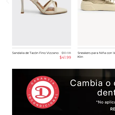
Sandalia de Tacón Fino Vizzano
$59.98
Sneakers para Niña con V
Klin
$41.99