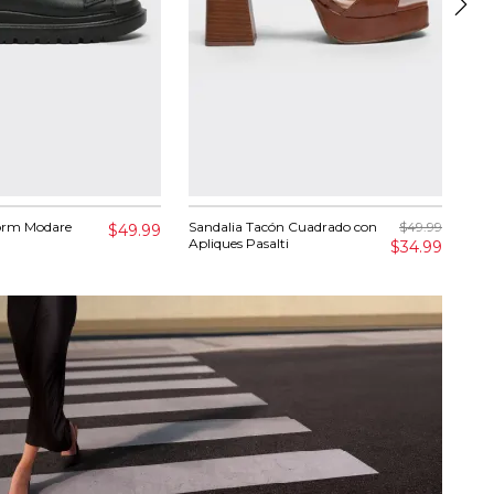
form Modare
Sandalia Tacón Cuadrado con
$49.99
Sne
$49.99
Apliques Pasalti
Pas
$34.99