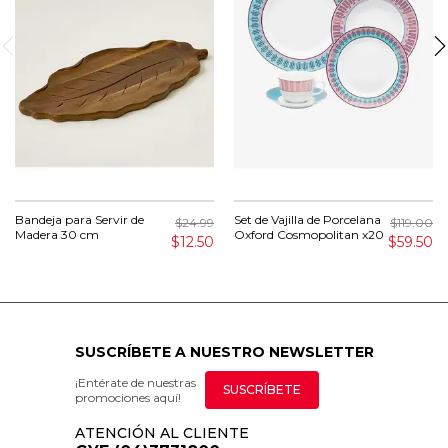
Bandeja para Servir de
Set de Vajilla de Porcelana
$24.99
$119.00
Madera 30 cm
Oxford Cosmopolitan x20
$12.50
$59.50
SUSCRÍBETE A NUESTRO NEWSLETTER
¡Entérate de nuestras
SUSCRÍBETE
promociones aquí!
ATENCIÓN AL CLIENTE