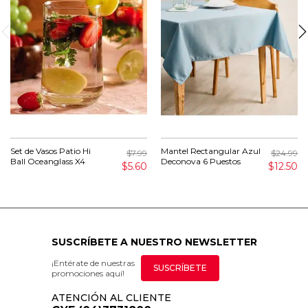
Set de Vasos Patio Hi
Mantel Rectangular Azul
$7.99
$24.99
Ball Oceanglass X4
Deconova 6 Puestos
$5.60
$12.50
SUSCRÍBETE A NUESTRO NEWSLETTER
¡Entérate de nuestras
SUSCRÍBETE
promociones aquí!
ATENCIÓN AL CLIENTE