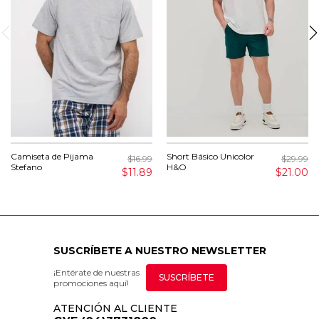
Camiseta de Pijama
Short Básico Unicolor
$16.99
$29.99
Stefano
H&O
$11.89
$21.00
SUSCRÍBETE A NUESTRO NEWSLETTER
¡Entérate de nuestras
SUSCRÍBETE
promociones aquí!
ATENCIÓN AL CLIENTE