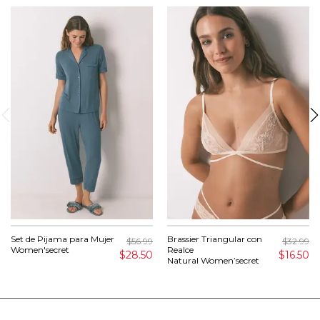
Set de Pijama para Mujer
Brassier Triangular con
$56.99
$32.99
Women'secret
Realce
$28.50
$16.50
Natural Women’secret