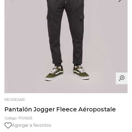
REGRESAR
Pantalón Jogger Fleece Aéropostale
Código: 17015123
Agregar a favoritos