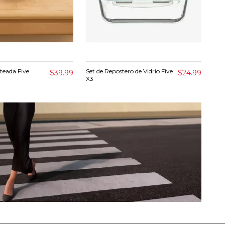
teada Five
Set de Repostero de Vidrio Five
Caj
$39.99
$24.99
X3