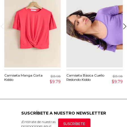
Camiseta Manga Corta
Camiseta Básica Cuello
$13.98
$13.98
Kiddo
Redondo Kiddo
$9.79
$9.79
SUSCRÍBETE A NUESTRO NEWSLETTER
¡Entérate de nuestras
SUSCRÍBETE
promociones aquí!