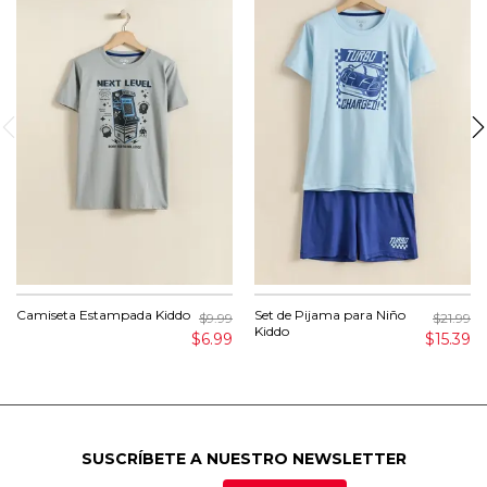
Camiseta Estampada Kiddo
Set de Pijama para Niño
$9.99
$21.99
Kiddo
$6.99
$15.39
SUSCRÍBETE A NUESTRO NEWSLETTER