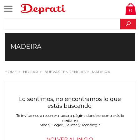
0
MADEIRA
HOME
HOGAR
NUEVAS TENDENCIAS
MADEIRA
Lo sentimos, no encontramos lo que
estás buscando.
Te invitamos a recorrer nuestra página donde encontrarás lo
mejor en
Moda, Hogar, Belleza y Tecnología
VOLVER AL INICIO