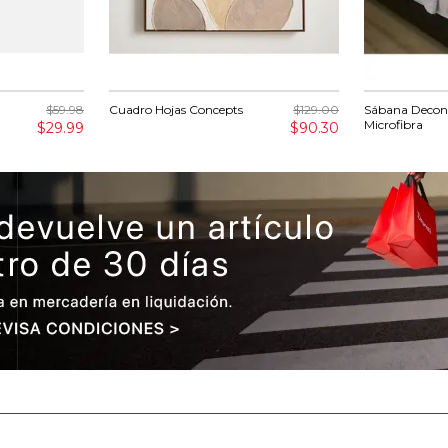
$59.98
Cuadro Hojas Concepts
$129.00
Sábana Decono
Microfibra
$29.99
$90.30