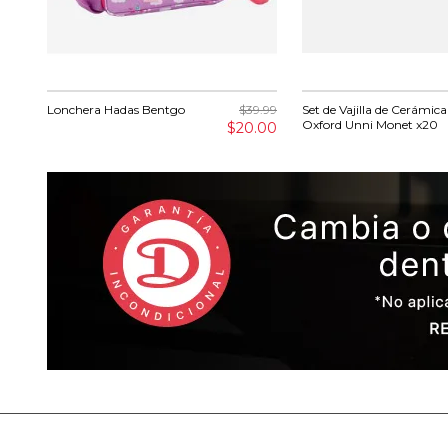
Lonchera Hadas Bentgo
$39.99
Set de Vajilla de Cerámica
Oxford Unni Monet x20
$20.00