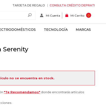
TARJETA DE REGALO
CONSULTA CRÉDITO DEPRATI
Mi Cuenta
0
Mi Carrito
ECTRODOMÉSTICOS
TECNOLOGÍA
MARCAS
 Serenity
tículo no se encuentra en stock.
ión
"Te Recomendamos"
donde encontrarás artículos
cciones: