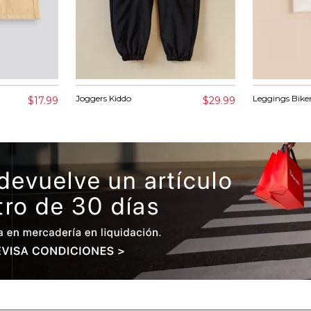
Joggers Kiddo
Leggings Bike
$17.99
$29.99