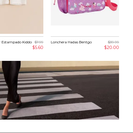
r Estampado Kiddo
$7.99
Lonchera Hadas Bentgo
$39.99
Cam
Kid
$5.60
$20.00