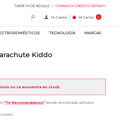
TARJETA DE REGALO
CONSULTA CRÉDITO DEPRATI
Mi Cuenta
0
Mi Carrito
ECTRODOMÉSTICOS
TECNOLOGÍA
MARCAS
arachute Kiddo
tículo no se encuentra en stock.
ión
"Te Recomendamos"
donde encontrarás artículos
cciones: