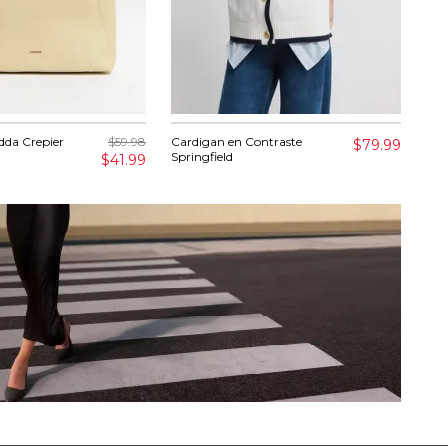
dda Crepier
$59.98
Cardigan en Contraste
Jea
$79.99
Springfield
$41.99