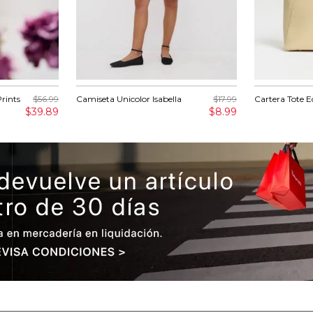
Prints
$56.99
Camiseta Unicolor Isabella
$17.99
Cartera Tote E
$39.89
$8.99