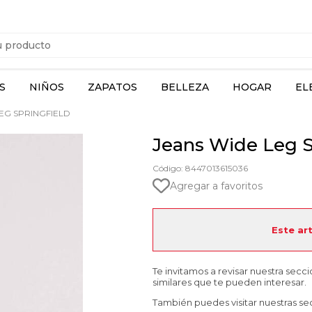
S
NIÑOS
ZAPATOS
BELLEZA
HOGAR
EL
EG SPRINGFIELD
Jeans Wide Leg S
Código: 8447013615036
Agregar a favoritos
Este ar
Te invitamos a revisar nuestra secc
similares que te pueden interesar.
También puedes visitar nuestras se