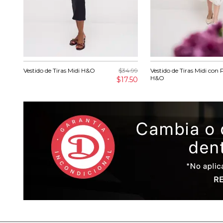
Vestido de Tiras Midi H&O
$34.99
Vestido de Tiras Midi con 
H&O
$17.50