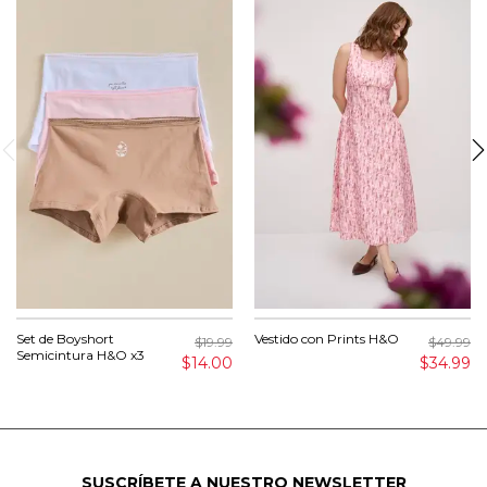
Set de Boyshort
Vestido con Prints H&O
$19.99
$49.99
Semicintura H&O x3
$14.00
$34.99
SUSCRÍBETE A NUESTRO NEWSLETTER