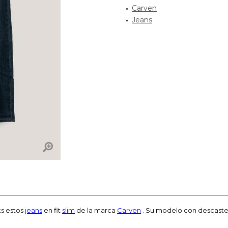
Carven
Jeans
ks estos
jeans
en fit
slim
de la marca
Carven
. Su modelo con descastes