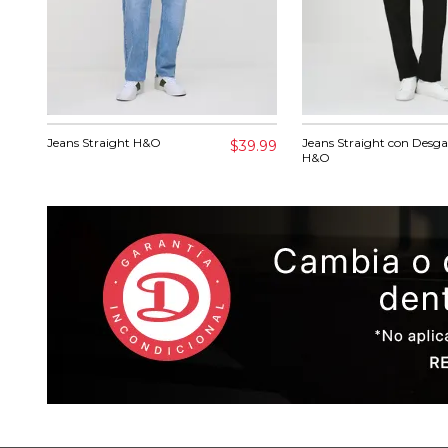
Jeans Straight H&O
Jeans Straight con Desga
$39.99
H&O