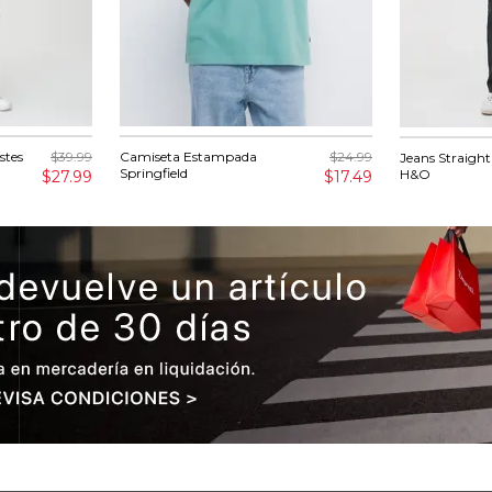
stes
$39.99
Camiseta Estampada
$24.99
Jeans Straight
Springfield
H&O
$27.99
$17.49