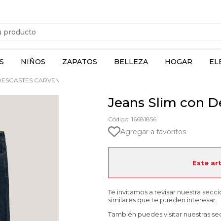
S
NIÑOS
ZAPATOS
BELLEZA
HOGAR
EL
DESGASTES CARVEN
Jeans Slim con D
Código: 16681856
Agregar a favoritos
Este ar
Te invitamos a revisar nuestra secc
similares que te pueden interesar.
También puedes visitar nuestras se