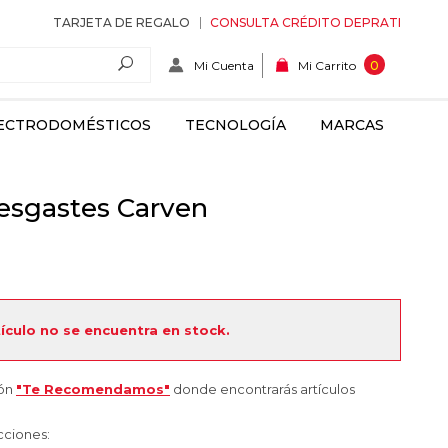
TARJETA DE REGALO
CONSULTA CRÉDITO DEPRATI
Mi Cuenta
0
Mi Carrito
ECTRODOMÉSTICOS
TECNOLOGÍA
MARCAS
esgastes Carven
tículo no se encuentra en stock.
ión
"Te Recomendamos"
donde encontrarás artículos
cciones: