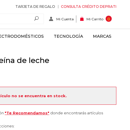
TARJETA DE REGALO
CONSULTA CRÉDITO DEPRATI
Mi Cuenta
0
Mi Carrito
ECTRODOMÉSTICOS
TECNOLOGÍA
MARCAS
eína de leche
tículo no se encuentra en stock.
ión
"Te Recomendamos"
donde encontrarás artículos
cciones: