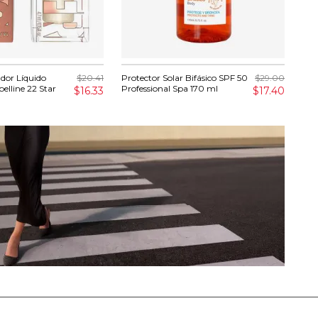
dor Líquido
$20.41
Protector Solar Bifásico SPF 50
$29.00
Pro
elline 22 Star
Professional Spa 170 ml
Spo
$16.33
$17.40
gr