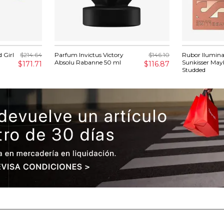
 Girl
$214.64
Parfum Invictus Victory
$146.10
Rubor Ilumina
Absolu Rabanne 50 ml
Sunkisser Mayb
$171.71
$116.87
Studded