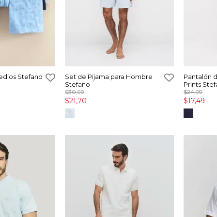
edios Stefano
Set de Pijama para Hombre
Pantalón d
Stefano
Prints Ste
$30,99
$24,99
$21,70
$17,49