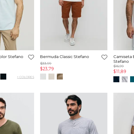
olor Stefano
Bermuda Classic Stefano
Camiseta 
Stefano
$33,99
$16,99
$23,79
$11,89
+ COLORES