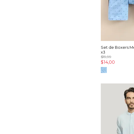
Set de Boxers M
x3
$19,99
$14,00