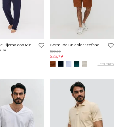
e Pijama con Mini
Bermuda Unicolor Stefano
fano
$33,99
$23,79
+ COLORES