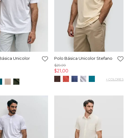
Básica Unicolor
Polo Básica Unicolor Stefano
$29,99
$21,00
+ COLORES