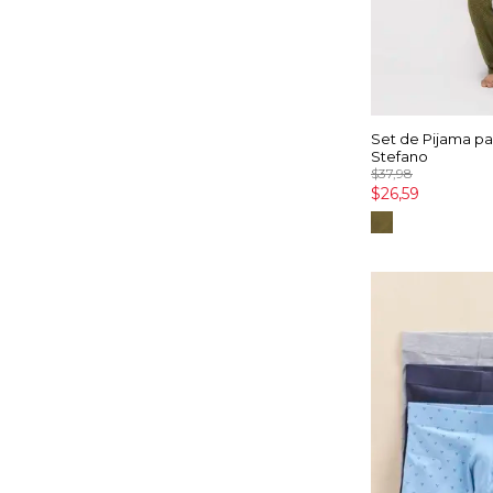
Set de Pijama p
Stefano
$37,98
$26,59