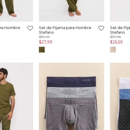
ara Hombre
Set de Pijama para Hombre
Set de Pi
Stefano
Stefano
$39,99
$37,98
$27,99
$26,59