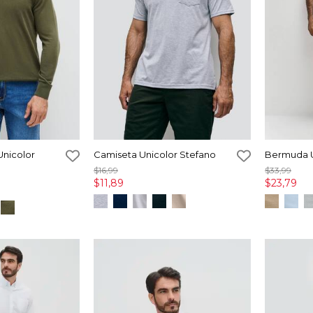
Unicolor
Camiseta Unicolor Stefano
Bermuda U
$16,99
$33,99
$11,89
$23,79