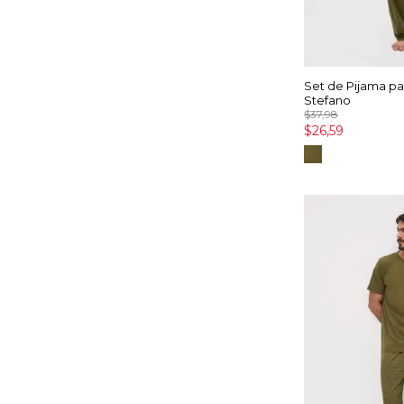
Set de Pijama p
Stefano
$37,98
$26,59