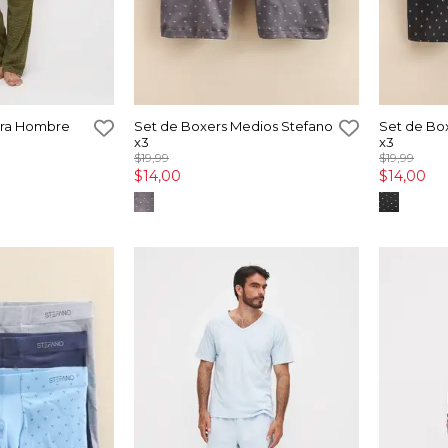
ara Hombre
Set de Boxers Medios Stefano
Set de Bo
x3
x3
$19,99
$19,99
$14,00
$14,00