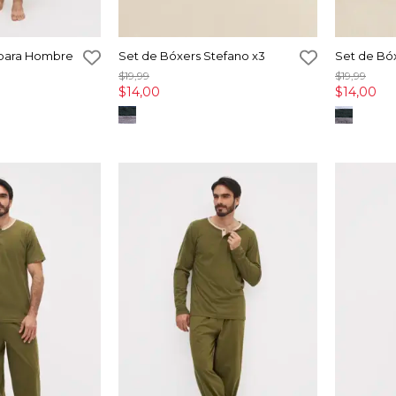
 para Hombre
Set de Bóxers Stefano x3
Set de Bó
$19,99
$19,99
$14,00
$14,00