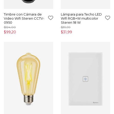
Timbre con Cámara de
Lámpara para Techo LED
Video Wifi Steren CCTV-
Wifi RGB+W multicolor
0950
Steren 18 W
$124,00
$39,99
$99,20
$31,99