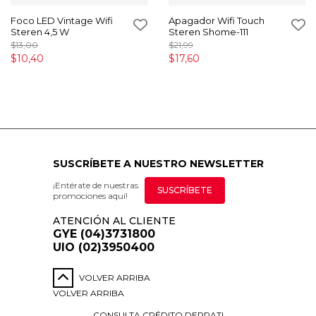
Foco LED Vintage Wifi
Apagador Wifi Touch
Steren 4,5 W
Steren Shome-111
$13,00
$21,99
$10,40
$17,60
SUSCRÍBETE A NUESTRO NEWSLETTER
¡Entérate de nuestras
SUSCRÍBETE
promociones aquí!
ATENCIÓN AL CLIENTE
GYE (04)3731800
UIO (02)3950400
VOLVER ARRIBA
VOLVER ARRIBA
CONSULTA CRÉDITO DEPRATI