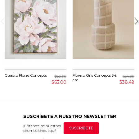
Cuadro Flores Concepts
Florero Gris Concepts 34
$89.99
$54.99
cm
$63.00
$38.49
SUSCRÍBETE A NUESTRO NEWSLETTER
¡Entérate de nuestras
SUSCRÍBETE
promociones aquí!