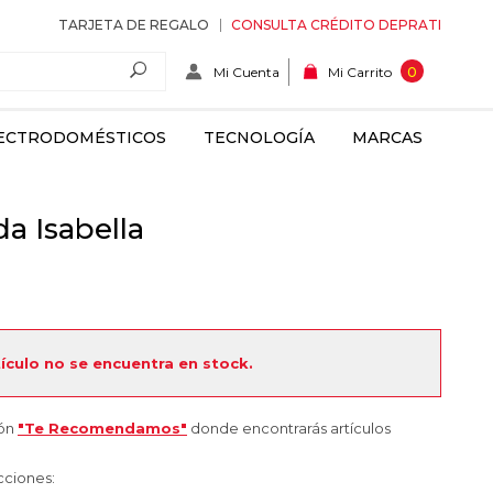
TARJETA DE REGALO
CONSULTA CRÉDITO DEPRATI
Mi Cuenta
0
Mi Carrito
ECTRODOMÉSTICOS
TECNOLOGÍA
MARCAS
da Isabella
tículo no se encuentra en stock.
ión
"Te Recomendamos"
donde encontrarás artículos
cciones: