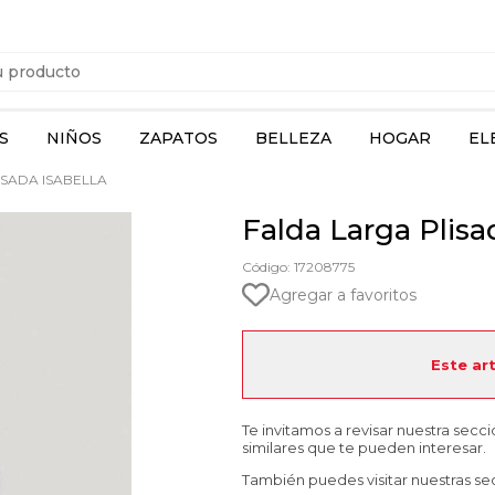
S
NIÑOS
ZAPATOS
BELLEZA
HOGAR
EL
SADA ISABELLA
Falda Larga Plisa
Código: 17208775
Agregar a favoritos
Este ar
Te invitamos a revisar nuestra secc
similares que te pueden interesar.
También puedes visitar nuestras se