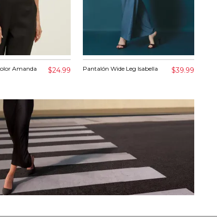
color Amanda
Pantalón Wide Leg Isabella
Ves
$24.99
$39.99