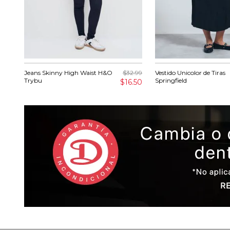
Jeans Skinny High Waist H&O
$32.99
Vestido Unicolor de Tiras
Trybu
Springfield
$16.50