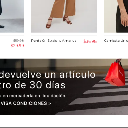
$59.98
Pantalón Straight Amanda
Camiseta Uni
$36.98
$29.99