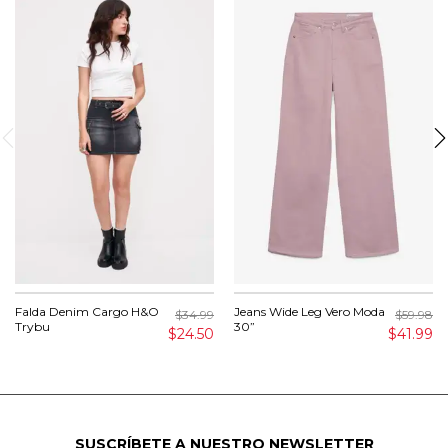
Falda Denim Cargo H&O
Jeans Wide Leg Vero Moda
$34.99
$59.98
Trybu
30”
$24.50
$41.99
SUSCRÍBETE A NUESTRO NEWSLETTER