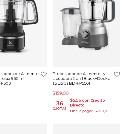
esadora de Alimentos
Procesador de Alimentos y
trolux 960 ml
Licuadora 2 en 1 Black+Decker
EFP500
1.5 Litros BD-FP5501
$159,00
$5,56
con Crédito
36
Directo
CUOTAS
Final a pagar: $200,16