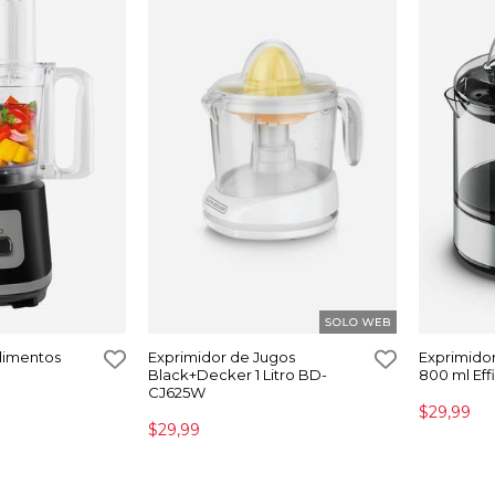
limentos
Exprimidor de Jugos
Exprimidor
Black+Decker 1 Litro BD-
800 ml Eff
CJ625W
$29,99
$29,99