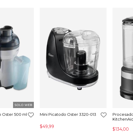
o Oster 500 ml
Mini Picatodo Oster 3320-013
Procesado
KitchenAi
$49,99
$134,00