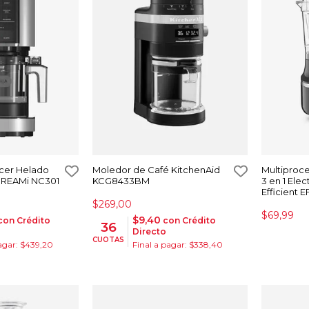
cer Helado
Moledor de Café KitchenAid
Multiproc
s CREAMi NC301
KCG8433BM
3 en 1 Elec
Efficient 
$269,00
$69,99
$9,40
con Crédito
con Crédito
36
Directo
CUOTAS
pagar: $439,20
Final a pagar: $338,40