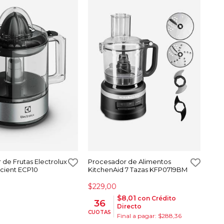
 de Frutas Electrolux
Procesador de Alimentos
icient ECP10
KitchenAid 7 Tazas KFP0719BM
$229,00
$8,01
con Crédito
36
Directo
CUOTAS
Final a pagar: $288,36