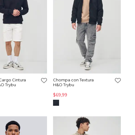
argo Cintura
Chompa con Textura
&O Trybu
H&O Trybu
$69,99