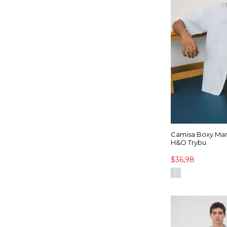
Camisa Boxy Ma
H&O Trybu
$36,98