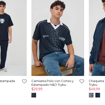
Estampada
Camiseta Polo con Cortes y
Chaqueta 
Estampado H&O Trybu
Trybu
$29,99
$49,99