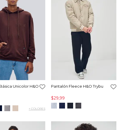
Básica Unicolor H&O
Pantalón Fleece H&O Trybu
$29,99
+ COLORES