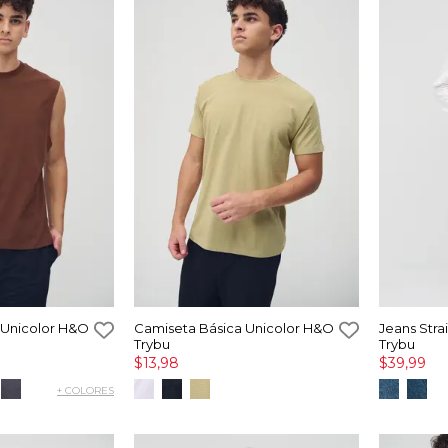
 Unicolor H&O
Camiseta Básica Unicolor H&O
Jeans Str
Trybu
Trybu
$13,98
$39,99
+ COLORES