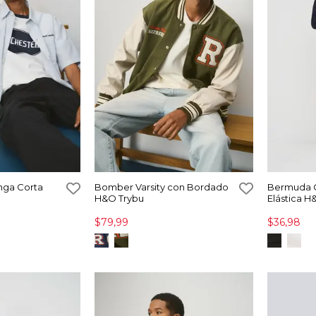
nga Corta
Bomber Varsity con Bordado
Bermuda C
H&O Trybu
Elástica H
$79,99
$36,98