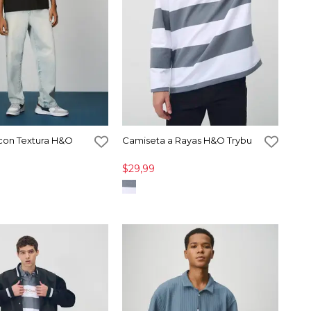
con Textura H&O
Camiseta a Rayas H&O Trybu
$29,99