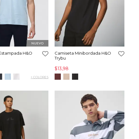
 Estampada H&O
Camiseta Minibordada H&O
Trybu
$13,98
+ COLORES