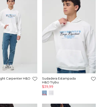
aight Carpenter H&O
Sudadera Estampada
H&O Trybu
$39,99