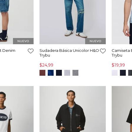
ht Denim
Sudadera Básica Unicolor H&O
Camiseta
Trybu
Trybu
$24,99
$19,99