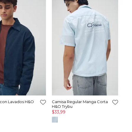
con Lavados H&O
Camisa Regular Manga Corta
H&O Trybu
$33,99