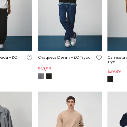
pada H&O
Chaqueta Denim H&O Trybu
Camiseta 
Trybu
$59,98
$29,99