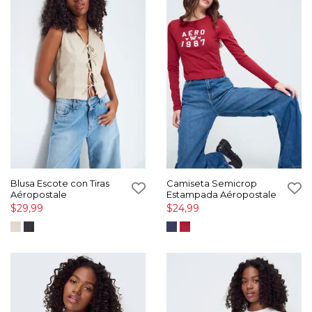
Blusa Escote con Tiras
Camiseta Semicrop
Aéropostale
Estampada Aéropostale
$29,99
$24,99