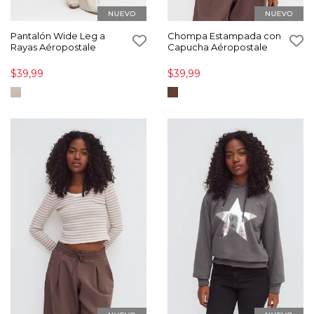
Pantalón Wide Leg a
Chompa Estampada con
Rayas Aéropostale
Capucha Aéropostale
$39,99
$39,99