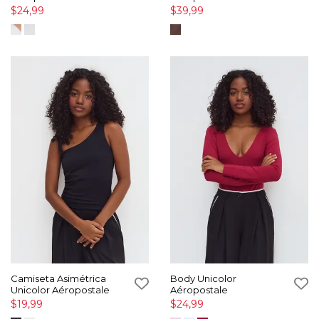
$24,99
$39,99
Camiseta Asimétrica
Body Unicolor
Unicolor Aéropostale
Aéropostale
$19,99
$24,99